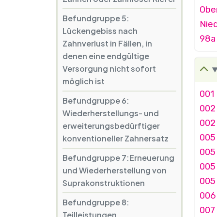
Obe
Befundgruppe 5:
Nie
Lückengebiss nach
98a 
Zahnverlust in Fällen, in
denen eine endgültige
Versorgung nicht sofort
möglich ist
001 
Befundgruppe 6:
002
Wiederherstellungs- und
002 
erweiterungsbedürftiger
005
konventioneller Zahnersatz
005
Befundgruppe 7:Erneuerung
005
und Wiederherstellung von
005
Suprakonstruktionen
006
Befundgruppe 8:
007
Teilleistungen