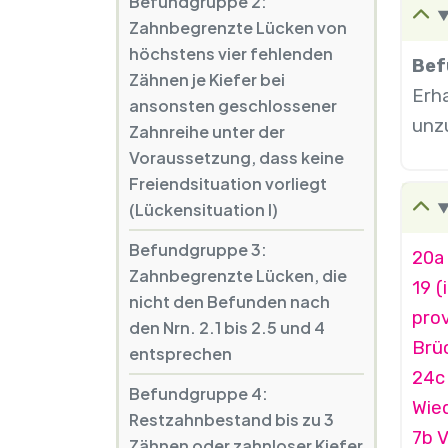
Befundgruppe 2:
Zahnbegrenzte Lücken von
höchstens vier fehlenden
Bef
Zähnen je Kiefer bei
Erh
ansonsten geschlossener
unz
Zahnreihe unter der
Voraussetzung, dass keine
Freiendsituation vorliegt
(Lückensituation I)
Befundgruppe 3:
20a 
Zahnbegrenzte Lücken, die
19 (
nicht den Befunden nach
prov
den Nrn. 2.1 bis 2.5 und 4
Brü
entsprechen
24c
Befundgruppe 4:
Wied
Restzahnbestand bis zu 3
7b 
Zähnen oder zahnloser Kiefer