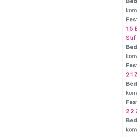
Bed
kom
Fes
1.5
Sti
Bed
kom
Fes
2.1
Bed
komb
Fes
2.2
Bed
komb