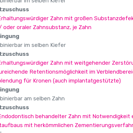
inierbar im selben Kiefer
tzuschuss
Erhaltungswürdiger Zahn mit großen Substanzdefekt
 oder oraler Zahnsubstanz, je Zahn
ingung
inierbar im selben Kiefer
tzuschuss
 Erhaltungswürdiger Zahn mit weitgehender Zerstöru
ureichende Retentionsmöglichkeit im Verblendbereic
blendung für Kronen (auch implantatgestützte)
ingung
binierbar am selben Zahn
tzuschuss
 Endodontisch behandelter Zahn mit Notwendigkeit e
ftaufbaus mit herkömmlichen Zementierungsverfahr