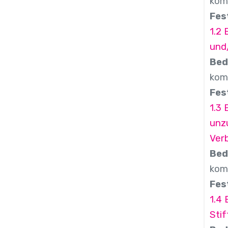
komb
Fes
1.2 
und/
Bed
komb
Fes
1.3
unz
Ver
Bed
kom
Fes
1.4
Sti