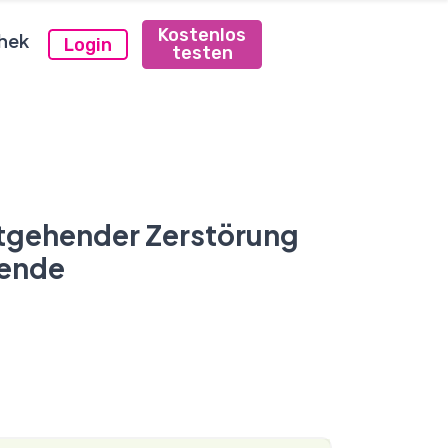
Kostenlos
hek
Login
testen
itgehender Zerstörung
hende