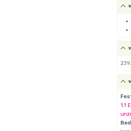
239
Fes
1.1 
unz
Bed