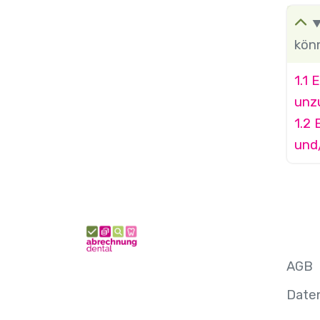
kön
1.1 
unz
1.2 
und/
AGB
Date