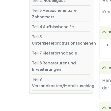
Wei
Teil 2 Modellguss
Teil 3 Herausnehmbarer
Kron
Zahnersatz
Teil 4 Aufbissbehelfe
Teil 5
Unterkieferprotrusionsschienen
Teil 7 Kieferorthopädie
Teil 8 Reparaturen und
Erweiterungen
Teil 9
Her
Versandkosten/Metallzuschlag
der