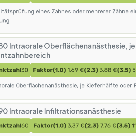
litätsprüfung eines Zahnes oder mehrerer Zähne eins
zung
0 Intraorale Oberflächenanästhesie, je 
ontzahnbereich
nktzahl
30
Faktor
(1.0)
1.69 €
(2.3)
3.88 €
(3.5)
5
aorale Oberflächenanästhesie, je Kieferhälfte oder
0 Intraorale Infiltrationsanästhesie
nktzahl
60
Faktor
(1.0)
3.37 €
(2.3)
7.76 €
(3.5)
11