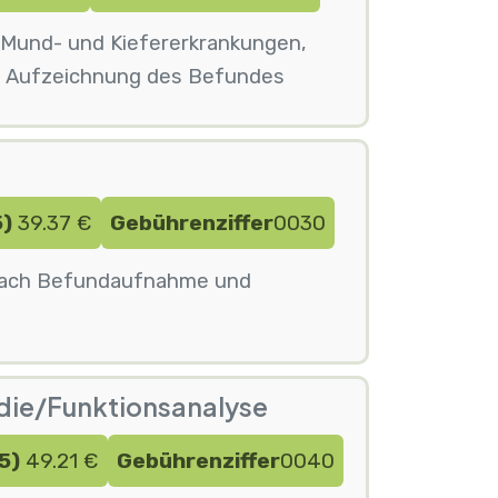
 Mund- und Kiefererkrankungen,
e Aufzeichnung des Befundes
5)
39.37 €
Gebührenziffer
0030
s nach Befundaufnahme und
die/Funktionsanalyse
5)
49.21 €
Gebührenziffer
0040