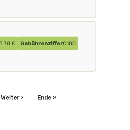
3.78 €
Gebührenziffer
0100
nnummerierung
Nächste Seite
Letzte Seite
Weiter ›
Ende »