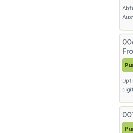
Abfo
Aus
006
Fr
Pu
Opt
digi
007
Pu