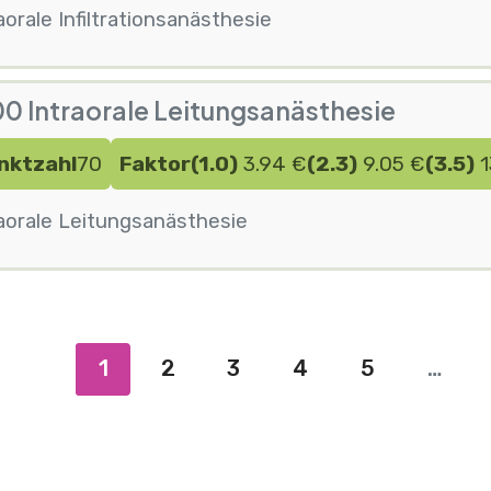
aorale Infiltrationsanästhesie
0 Intraorale Leitungsanästhesie
nktzahl
70
Faktor
(1.0)
3.94 €
(2.3)
9.05 €
(3.5)
1
aorale Leitungsanästhesie
Seite
1
2
3
4
5
…