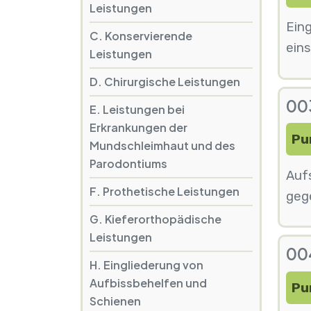
Leistungen
Ein
C. Konservierende
ein
Leistungen
D. Chirurgische Leistungen
00
E. Leistungen bei
Erkrankungen der
Pu
Mundschleimhaut und des
Parodontiums
Auf
F. Prothetische Leistungen
geg
G. Kieferorthopädische
Leistungen
004
H. Eingliederung von
Aufbissbehelfen und
Pu
Schienen