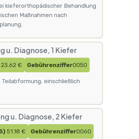
bei kieferorthopädischer Behandlung
utischen Maßnahmen nach
planung.
 u. Diagnose, 1 Kiefer
23.62 €
Gebührenziffer
0050
 Teilabformung, einschließlich
g u. Diagnose, 2 Kiefer
5)
51.18 €
Gebührenziffer
0060