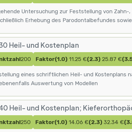
gehende Untersuchung zur Feststellung von Zahn-,
schließlich Erhebung des Parodontalbefundes sowi
30 Heil- und Kostenplan
nktzahl
200
Faktor
(1.0)
11.25 €
(2.3)
25.87 €
(3.
stellung eines schriftlichen Heil- und Kostenplan
ebenenfalls Auswertung von Modellen
0 Heil- und Kostenplan; Kieferorthopä
nktzahl
250
Faktor
(1.0)
14.06 €
(2.3)
32.34 €
(3.