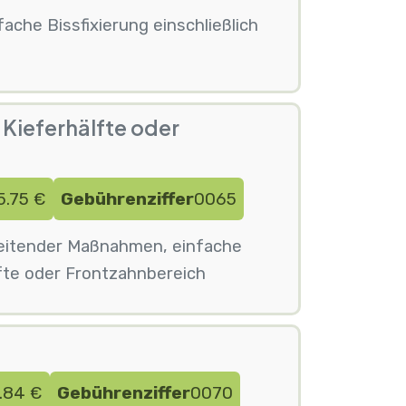
ache Bissfixierung einschließlich
Kieferhälfte oder
5.75 €
Gebührenziffer
0065
reitender Maßnahmen, einfache
älfte oder Frontzahnbereich
.84 €
Gebührenziffer
0070