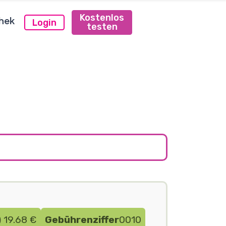
Kostenlos
hek
Login
testen
)
19.68 €
Gebührenziffer
0010