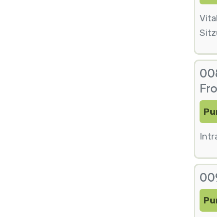
Vita
Sit
008
Fr
Pu
Intr
009
Pu