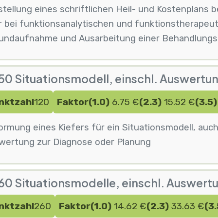
tellung eines schriftlichen Heil- und Kostenplans 
r bei funktionsanalytischen und funktionstherape
undaufnahme und Ausarbeitung einer Behandlungs
0 Situationsmodell, einschl. Auswertung
nktzahl
120
Faktor
(1.0)
6.75 €
(2.3)
15.52 €
(3.5)
rmung eines Kiefers für ein Situationsmodell, auch
wertung zur Diagnose oder Planung
0 Situationsmodelle, einschl. Auswertun
nktzahl
260
Faktor
(1.0)
14.62 €
(2.3)
33.63 €
(3.