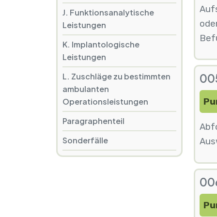
Aufs
J. Funktionsanalytische
ode
Leistungen
Bef
K. Implantologische
Leistungen
L. Zuschläge zu bestimmten
005
ambulanten
Pu
Operationsleistungen
Paragraphenteil
Abfo
Sonderfälle
Aus
006
Pu