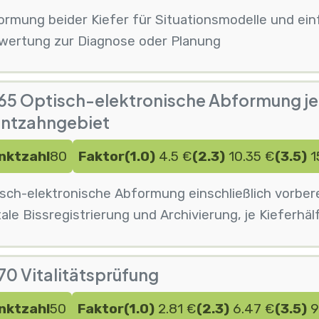
rmung beider Kiefer für Situationsmodelle und einf
wertung zur Diagnose oder Planung
5 Optisch-elektronische Abformung je 
ontzahngebiet
nktzahl
80
Faktor
(1.0)
4.5 €
(2.3)
10.35 €
(3.5)
1
isch-elektronische Abformung einschließlich vorbe
tale Bissregistrierung und Archivierung, je Kieferh
0 Vitalitätsprüfung
nktzahl
50
Faktor
(1.0)
2.81 €
(2.3)
6.47 €
(3.5)
9