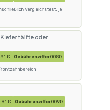
chließlich Vergleichstest, je
Kieferhälfte oder
.91 €
Gebührenziffer
0080
 Frontzahnbereich
.81 €
Gebührenziffer
0090