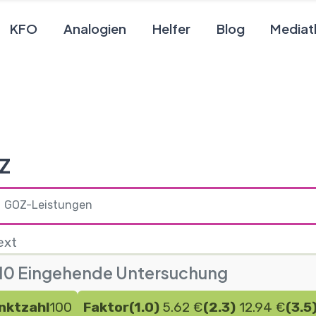
KFO
Analogien
Helfer
Blog
Mediat
Z
GOZ-Leistungen
ext
10 Eingehende Untersuchung
nktzahl
100
Faktor
(1.0)
5.62 €
(2.3)
12.94 €
(3.5