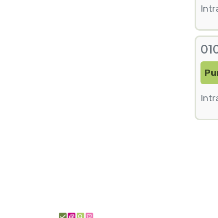
Intr
010
Pu
Intr