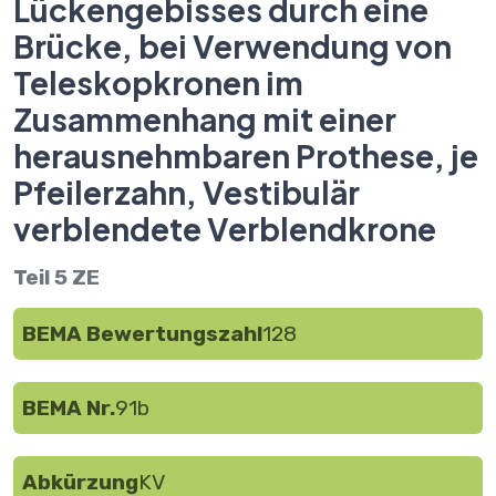
Lückengebisses durch eine
Brücke, bei Verwendung von
Teleskopkronen im
Zusammenhang mit einer
herausnehmbaren Prothese, je
Pfeilerzahn, Vestibulär
verblendete Verblendkrone
Teil 5 ZE
BEMA Bewertungszahl
128
BEMA Nr.
91b
Abkürzung
KV