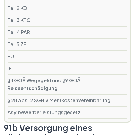
Teil 2 KB
Teil 3 KFO
Teil 4 PAR
Teil 5 ZE
FU
IP
§8 GOÄ Wegegeld und §9 GOÄ
Reiseentschädigung
§ 28 Abs. 2 SGB V Mehrkostenvereinbarung
Asylbewerberleistungsgesetz
91b Versorgung eines