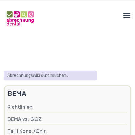
BEMA
Richtlinien
BEMA vs. GOZ
Teil 1 Kons./Chir.