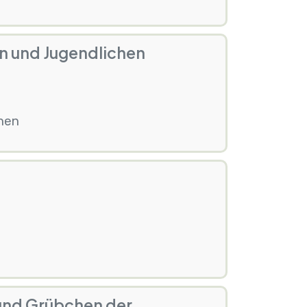
n und Jugendlichen
hen
 und Grübchen der