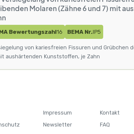
ibenden Molaren (Zähne 6 und 7) mit au
hn
MA Bewertungszahl
16
BEMA Nr.
IP5
siegelung von kariesfreien Fissuren und Grübchen 
it aushärtenden Kunststoffen, je Zahn
Impressum
Kontakt
nschutz
Newsletter
FAQ