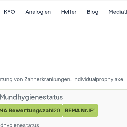
KFO
Analogien
Helfer
Blog
Mediat
tung von Zahnerkrankungen, Individualprophylaxe
1 Mundhygienestatus
MA Bewertungszahl
20
BEMA Nr.
IP1
dhygienestatus