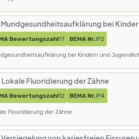
 Mundgesundheitsaufklärung bei Kinder
MA Bewertungszahl
17
BEMA Nr.
IP2
dgesundheitsaufklärung bei Kindern und Jugendlic
 Lokale Fluoridierung der Zähne
MA Bewertungszahl
12
BEMA Nr.
IP4
le Flouridierung der Zähne
 Versiegelung von kariesfreien Fissuren