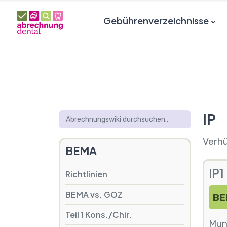
Gebührenverzeichnisse
IP
Verhü
BEMA
IP
Richtlinien
BEMA vs. GOZ
BE
Teil 1 Kons./Chir.
Mun