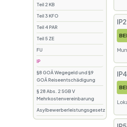
Teil 2 KB
Teil 3 KFO
IP2
Teil 4 PAR
BE
Teil 5 ZE
FU
Mun
IP
§8 GOÄ Wegegeld und §9
IP4
GOÄ Reiseentschädigung
BE
§ 28 Abs. 2 SGB V
Mehrkostenvereinbarung
Loka
Asylbewerberleistungsgesetz
IP5