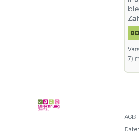
ble
Za
BE
Ver
7) m
AGB
Date