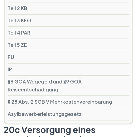
Teil 2 KB
Teil 3 KFO
Teil 4 PAR
Teil 5 ZE
FU
IP
§8 GOÄ Wegegeld und §9 GOÄ
Reiseentschädigung
§ 28 Abs. 2 SGB V Mehrkostenvereinbarung
Asylbewerberleistungsgesetz
20c Versorgung eines