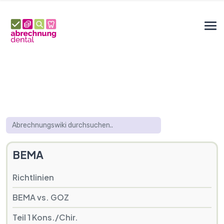
BEMA
Richtlinien
BEMA vs. GOZ
Teil 1 Kons./Chir.