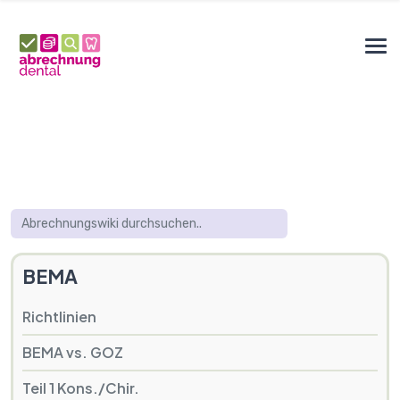
BEMA
Richtlinien
BEMA vs. GOZ
Teil 1 Kons./Chir.