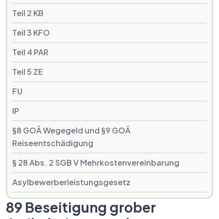
Teil 2 KB
Teil 3 KFO
Teil 4 PAR
Teil 5 ZE
FU
IP
§8 GOÄ Wegegeld und §9 GOÄ
Reiseentschädigung
§ 28 Abs. 2 SGB V Mehrkostenvereinbarung
Asylbewerberleistungsgesetz
89 Beseitigung grober