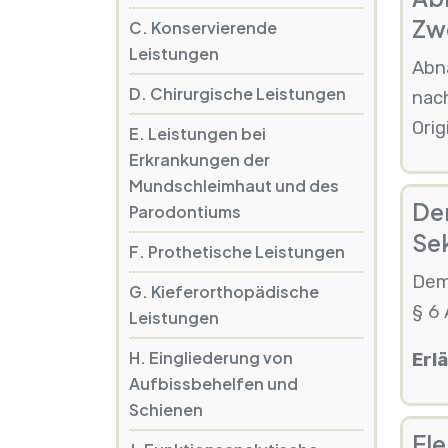
Zwe
C. Konservierende
Leistungen
Abn
D. Chirurgische Leistungen
nac
Orig
E. Leistungen bei
Erkrankungen der
Mundschleimhaut und des
De
Parodontiums
Sek
F. Prothetische Leistungen
Dem
G. Kieferorthopädische
§ 6 
Leistungen
H. Eingliederung von
Erl
Aufbissbehelfen und
Schienen
Ele