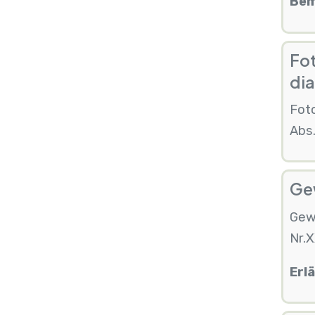
Bem
Fot
di
Foto
Abs.
Gew
Gew
Nr.X
Erl