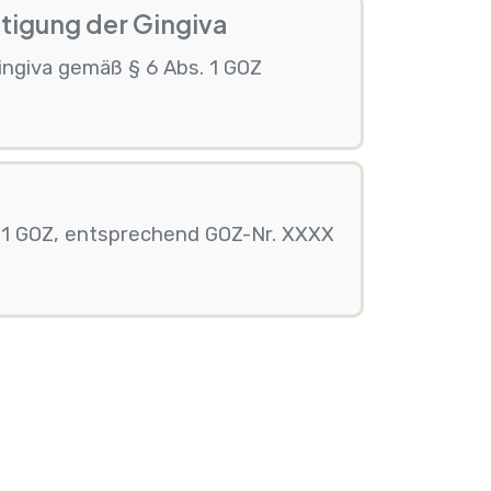
stigung der Gingiva
ingiva gemäß § 6 Abs. 1 GOZ
. 1 GOZ, entsprechend GOZ-Nr. XXXX
nnummerierung
hste Seite