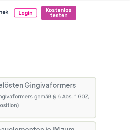
Kostenlos
hek
Login
testen
gelösten Gingivaformers
ngivaformers gemäß § 6 Abs. 1 GOZ,
osition)
auelementen je IM zum