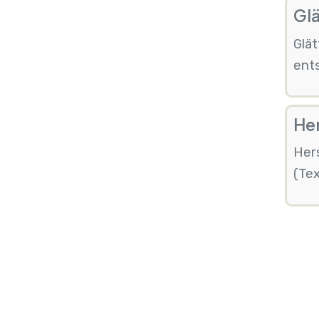
Glä
Glät
ents
Her
Her
(Tex