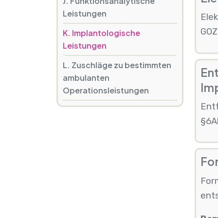
J. Funktionsanalytische
Leistungen
Elek
GOZ,
K. Implantologische
Leistungen
L. Zuschläge zu bestimmten
Ent
ambulanten
Im
Operationsleistungen
Ent
§6Ab
Fo
For
ents