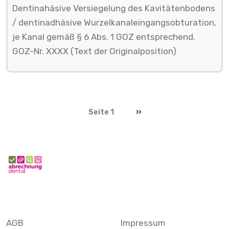
Dentinahäsive Versiegelung des Kavitätenbodens
/ dentinadhäsive Wurzelkanaleingangsobturation,
je Kanal gemäß § 6 Abs. 1 GOZ entsprechend.
GOZ-Nr. XXXX (Text der Originalposition)
Seitennummerierung
Nächste Seite
Seite 1
››
AGB
Impressum