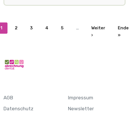
Seitennummerierung
1
2
3
4
5
…
Weiter
Ende
Nächste Seite
Let
›
»
AGB
Impressum
Datenschutz
Newsletter