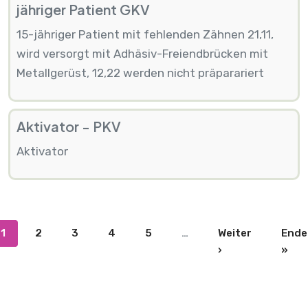
jähriger Patient GKV
15-jähriger Patient mit fehlenden Zähnen 21,11,
wird versorgt mit Adhäsiv-Freiendbrücken mit
Metallgerüst, 12,22 werden nicht präparariert
Aktivator - PKV
Aktivator
Seitennummerierung
1
2
3
4
5
…
Weiter
Ende
Nächste Seite
Let
›
»