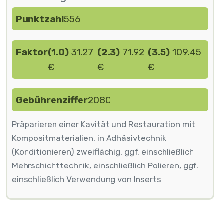
Punktzahl
556
Faktor
(1.0)
31.27
(2.3)
71.92
(3.5)
109.45
€
€
€
Gebührenziffer
2080
Präparieren einer Kavität und Restauration mit
Kompositmaterialien, in Adhäsivtechnik
(Konditionieren) zweiflächig, ggf. einschließlich
Mehrschichttechnik, einschließlich Polieren, ggf.
einschließlich Verwendung von Inserts
Seitennummerierung