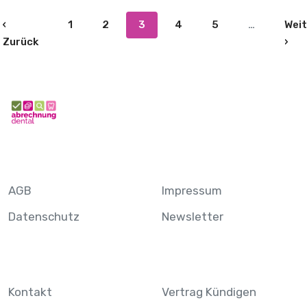
‹
1
2
3
4
5
…
Weit
 Seite
Vorherige Seite
Näc
Zurück
›
AGB
Impressum
Datenschutz
Newsletter
Kontakt
Vertrag Kündigen