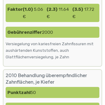
Faktor
(1.0)
5.06
(2.3)
11.64
(3.5)
17.72
€
€
€
Gebührenziffer
2000
Versiegelung von kariesfreien Zahnfissuren mit
aushärtenden Kunststoffen, auch
Glattflächenversiegelung, je Zahn
2010 Behandlung überempfindlicher
Zahnflächen, je Kiefer
Punktzahl
50