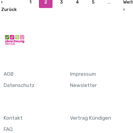
‹
1
2
3
4
5
…
Weit
 Seite
Vorherige Seite
Näc
Zurück
›
AGB
Impressum
Datenschutz
Newsletter
Kontakt
Vertrag Kündigen
FAQ