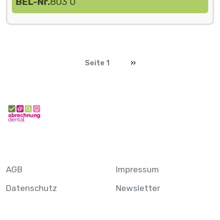
BEL-Nr.
803 0
Seitennummerierung
Nächste Seite
Seite 1
››
AGB
Impressum
Datenschutz
Newsletter